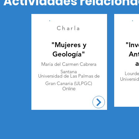
Actividades relacion
Charla
"Mujeres y
"Inv
Geología"
Ant
a
María del Carmen Cabrera
Santana
Lourde
Universidad de Las Palmas de
Universi
Gran Canaria (ULPGC)
Online