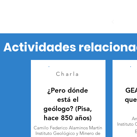
Actividades relacion
Charla
¿Pero dónde
GEA
está el
que
geólogo? (Pisa,
hace 850 años)
An
Instituto
Camilo Federico Alaminos Martín
Instituto Geológico y Minero de