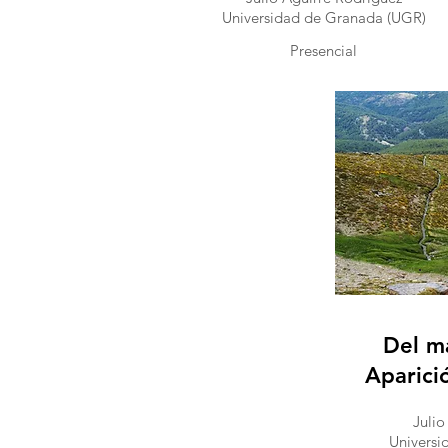
Universidad de Granada (UGR)
Presencial
Del ma
Aparici
Julio
Universi