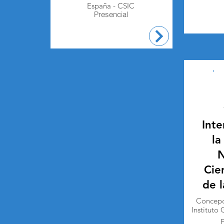
España - CSIC
Presencial
Inte
la
N
Cien
de 
Concepc
Instituto